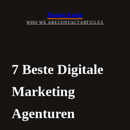
Skip
to
Maggie Kneip
content
WHO WE ARE
CONTACT
ARTICLES
7 Beste Digitale
Marketing
Agenturen